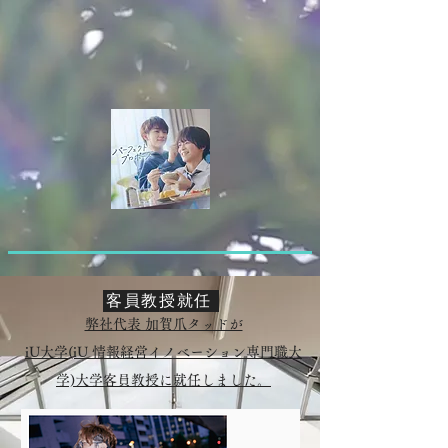
客員教授就任
弊社代表 加賀爪タッドが
iU大学(iU 情報経営イノベーション専門職大
学)大学客員教授に就任しました。