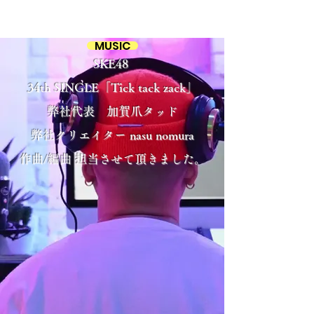
MUSIC
SKE48
34th SINGLE「Tick tack zack」
​弊社代表 加賀爪タッド
弊社クリエイター nasu nomura
​作曲/編曲 担当させて頂きました。