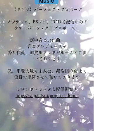
MUSIC
【ドラマ】パーフェクトプロポーズ
フジテレビ、BSフジ、FODで配信中のド
ラマ「パーフェクトプロポーズ」
劇中音楽の作曲、
音楽プロデュースを
弊社代表、加賀爪タッドが担当させて頂
いております
又、甲斐大地も主人公、渡浩国の会社同
僚役で出演させて頂いております
サウンドトラックも配信開始！
https://vap.lnk.to/propose_drama