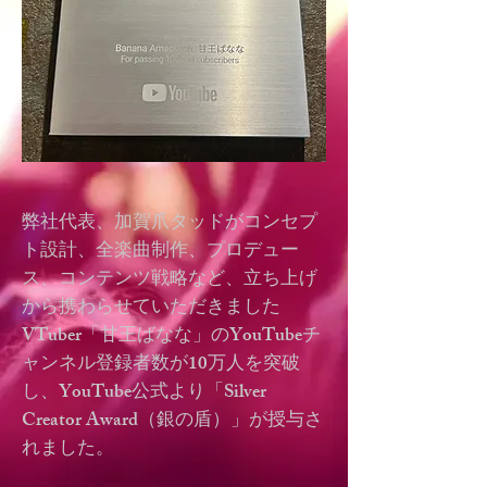
弊社代表、加賀爪タッドがコンセプ
ト設計、全楽曲制作、プロデュー
ス、コンテンツ戦略など、立ち上げ
から携わらせていただきました
VTuber「甘王ばなな」のYouTubeチ
ャンネル登録者数が10万人を突破
し、YouTube公式より「Silver
Creator Award（銀の盾）」が授与さ
れました。