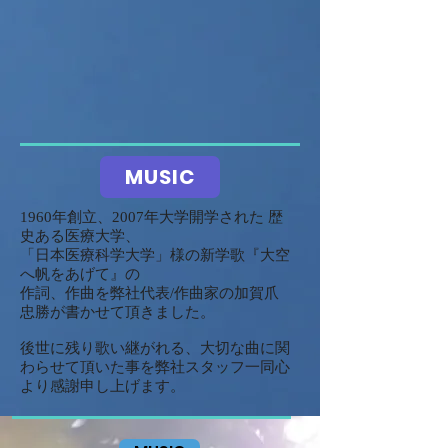
MUSIC
1960年創立、2007年大学開学された 歴
史ある医療大学、
「日本医療科学大学」様の新学歌『大空
へ帆をあげて』の
作詞、作曲を弊社代表/作曲家の加賀爪
忠勝が書かせて頂きました。
後世に残り歌い継がれる、大切な曲に関
わらせて頂いた事を弊社スタッフ一同心
より感謝申し上げます。