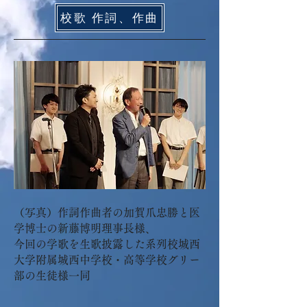
校歌 作詞、作曲
（写真）作詞作曲者の加賀爪忠勝と医
学博士の新藤博明理事長様、
今回の学歌を生歌披露した系列校城西
大学附属城西中学校・高等学校グリー
部の生徒様一同